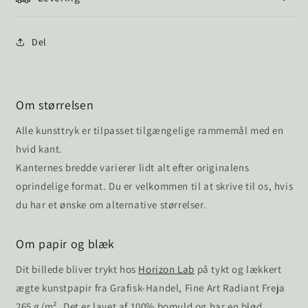
Del
Om størrelsen
Alle kunsttryk er tilpasset tilgængelige rammemål med en
hvid kant.
Kanternes bredde varierer lidt alt efter originalens
oprindelige format. Du er velkommen til at skrive til os, hvis
du har et ønske om alternative størrelser.
Om papir og blæk
Dit billede bliver trykt hos
Horizon Lab
på tykt og lækkert
ægte kunstpapir fra Grafisk-Handel, Fine Art Radiant Freja
265 g/m². Det er lavet af 100% bomuld og har en blød