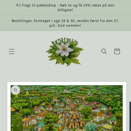
Gå til
Fri fragt til pakkeshop - Køb to og få 10% rabat på den
indhold
billigste!
Bestillinger, foretaget i uge 29 & 30, sendes først fra den 27.
juli. God sommer!
Indkøbskurv
å til
roduktoplysninger