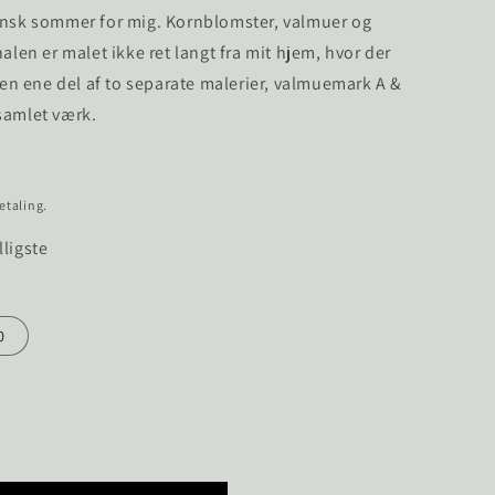
dansk sommer for mig. Kornblomster, valmuer og
e
nalen er malet ikke ret langt fra mit hjem, hvor der
 den ene del af to separate malerier, valmuemark A &
samlet værk.
etaling.
lligste
0