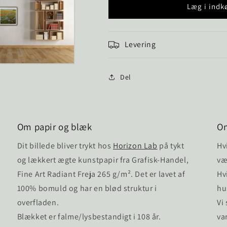
Valmuemark
Valmuemark
Læg i indk
B
B
Levering
Del
Om papir og blæk
O
Dit billede bliver trykt hos
Horizon Lab
på tykt
Hv
og lækkert ægte kunstpapir fra Grafisk-Handel,
væ
Fine Art Radiant Freja 265 g/m². Det er lavet af
Hv
100% bomuld og har en blød struktur i
hu
overfladen.
Vi
Blækket er falme/lysbestandigt i 108 år.
va