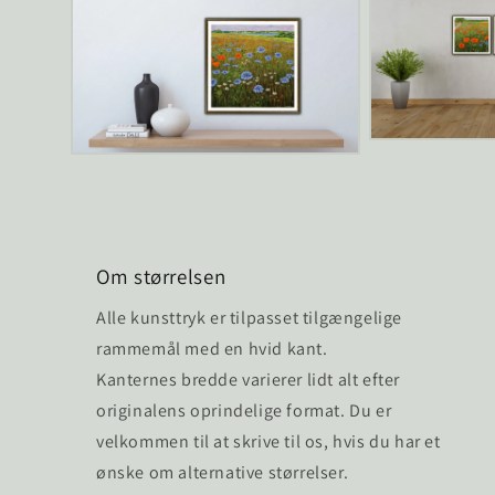
1
i
modus
Åbn
Åbn
mediet
mediet
3
2
i
i
modus
modus
Om størrelsen
Alle kunsttryk er tilpasset tilgængelige
rammemål med en hvid kant.
Kanternes bredde varierer lidt alt efter
originalens oprindelige format. Du er
velkommen til at skrive til os, hvis du har et
ønske om alternative størrelser.