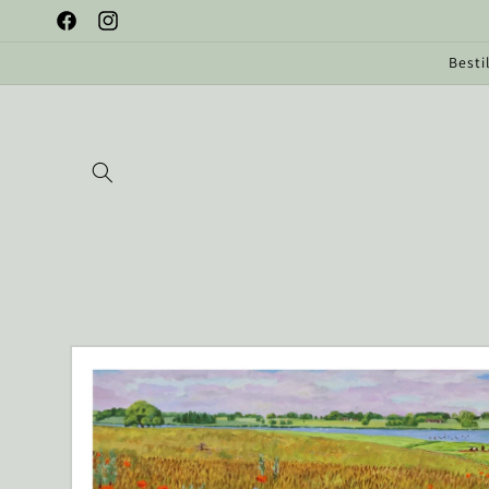
Gå til
Facebook
Instagram
indhold
Besti
Gå til
produktoplysninger