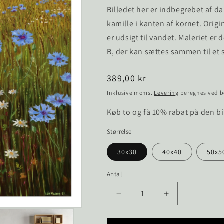
Billedet her er indbegrebet af 
kamille i kanten af kornet. Origi
er udsigt til vandet. Maleriet er
B, der kan sættes sammen til et 
Normalpris
389,00 kr
Inklusive moms.
Levering
beregnes ved b
Køb to og få 10% rabat på den bi
Størrelse
30x30
40x40
50x5
Antal
Reducer
Øg
antallet
antallet
for
for